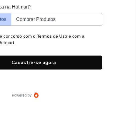
ca na Hotmart?
tos
Comprar Produtos
 e concordo com o
Termos de Uso
e com a
otmart.
Cadastre-se agora
Powered by