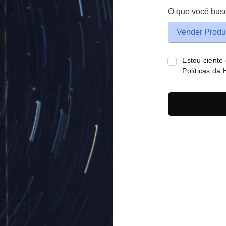
O que você bus
Vender Produ
Estou ciente
Políticas
da H