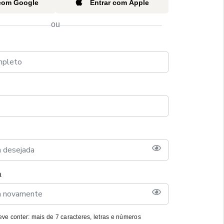
 com Google
Entrar com Apple
ou
a
ve conter: mais de 7 caracteres, letras e números