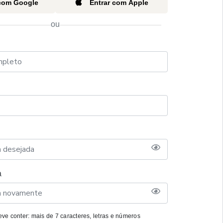
 com Google
Entrar com Apple
ou
a
ve conter: mais de 7 caracteres, letras e números