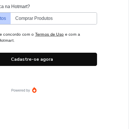
ca na Hotmart?
tos
Comprar Produtos
 e concordo com o
Termos de Uso
e com a
otmart.
Cadastre-se agora
Powered by