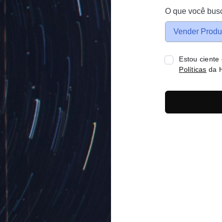
O que você bus
Vender Produ
Estou ciente
Políticas
da H