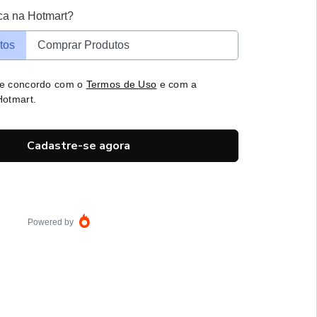
ca na Hotmart?
tos
Comprar Produtos
 e concordo com o
Termos de Uso
e com a
otmart.
Cadastre-se agora
Powered by