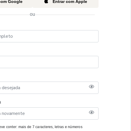
 com Google
Entrar com Apple
ou
a
ve conter: mais de 7 caracteres, letras e números