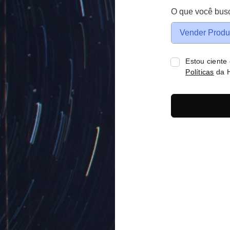
O que você bus
Vender Produ
Estou ciente
Políticas
da H