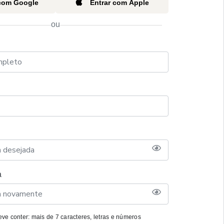
 com Google
Entrar com Apple
ou
a
ve conter: mais de 7 caracteres, letras e números