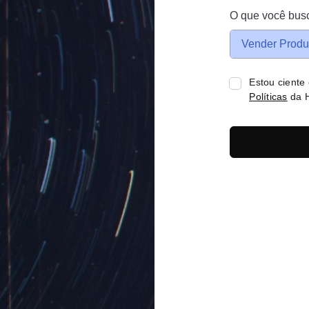
O que você bus
Vender Produ
Estou ciente
Políticas
da H