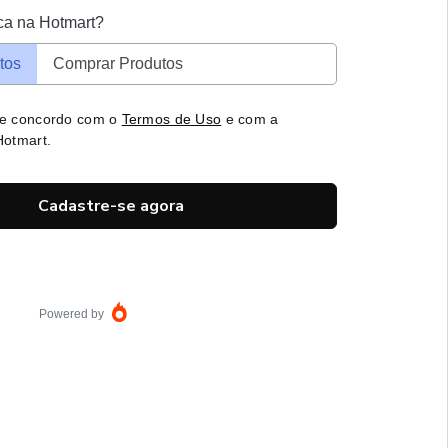
ca na Hotmart?
tos
Comprar Produtos
 e concordo com o
Termos de Uso
e com a
otmart.
Cadastre-se agora
Powered by