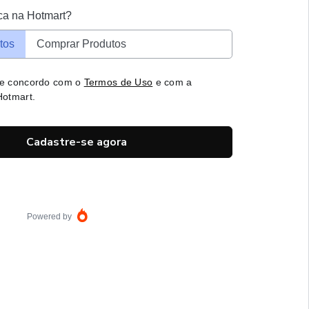
ca na Hotmart?
tos
Comprar Produtos
 e concordo com o
Termos de Uso
e com a
otmart.
Cadastre-se agora
Powered by