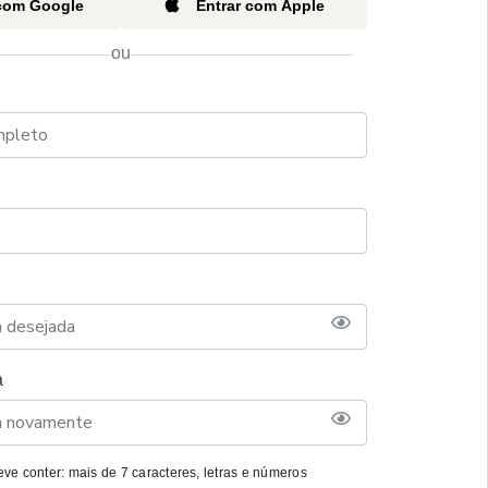
 com Google
Entrar com Apple
ou
a
ve conter: mais de 7 caracteres, letras e números