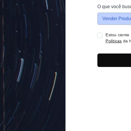
O que você bus
Vender Produ
Estou ciente
Políticas
da H