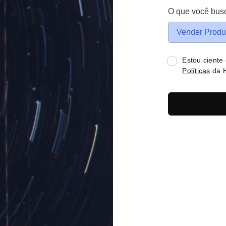
O que você bus
Vender Produ
Estou ciente
Políticas
da H