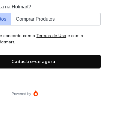
ca na Hotmart?
tos
Comprar Produtos
 e concordo com o
Termos de Uso
e com a
otmart.
Cadastre-se agora
Powered by