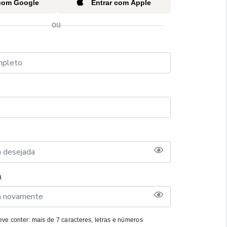
 com Google
Entrar com Apple
ou
a
ve conter: mais de 7 caracteres, letras e números