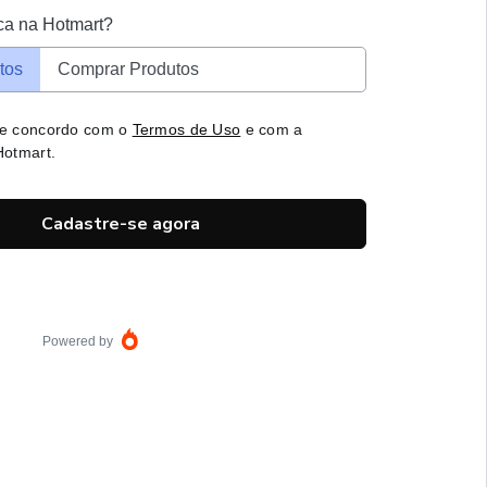
ca na Hotmart?
tos
Comprar Produtos
 e concordo com o
Termos de Uso
e com a
otmart.
Cadastre-se agora
Powered by