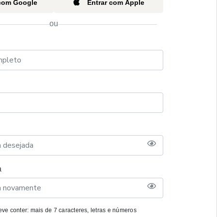
 com Google
Entrar com Apple
ou
a
ve conter: mais de 7 caracteres, letras e números