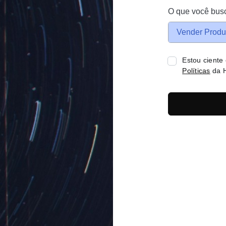
O que você bus
Vender Produ
Estou ciente
Políticas
da H