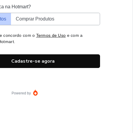
ca na Hotmart?
tos
Comprar Produtos
 e concordo com o
Termos de Uso
e com a
otmart.
Cadastre-se agora
Powered by