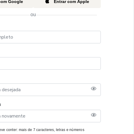
 com Google
Entrar com Apple
ou
a
ve conter: mais de 7 caracteres, letras e números