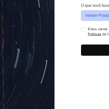
O que você bus
Vender Produ
Estou ciente
Políticas
da H