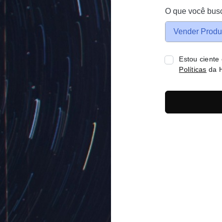
O que você bus
Vender Produ
Estou ciente
Políticas
da H