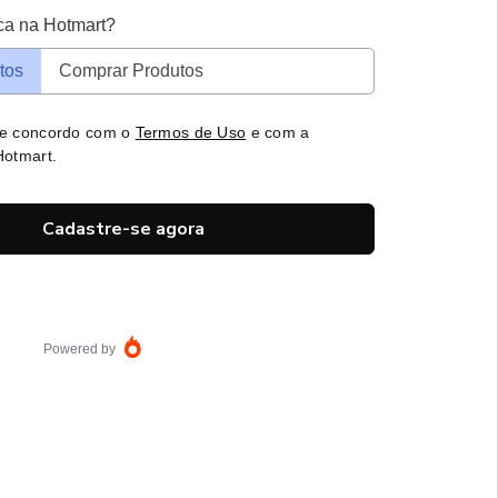
ca na Hotmart?
tos
Comprar Produtos
 e concordo com o
Termos de Uso
e com a
otmart.
Cadastre-se agora
Powered by