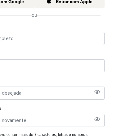
 com Google
Entrar com Apple
ou
a
ve conter: mais de 7 caracteres, letras e números