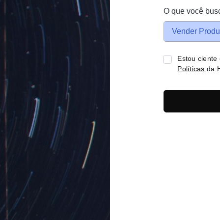
O que você bus
Vender Produ
Estou ciente
Políticas
da H