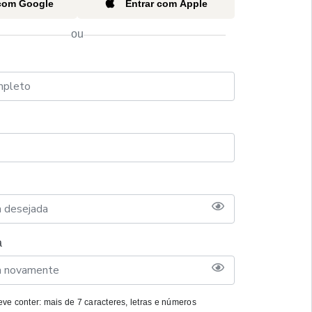
 com Google
Entrar com Apple
ou
a
ve conter: mais de 7 caracteres, letras e números