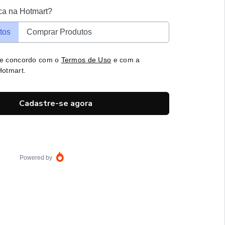
ca na Hotmart?
tos
Comprar Produtos
 e concordo com o
Termos de Uso
e com a
otmart.
Cadastre-se agora
Powered by