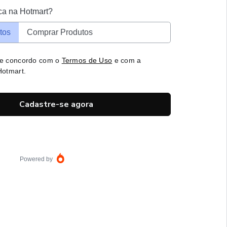
ca na Hotmart?
tos
Comprar Produtos
 e concordo com o
Termos de Uso
e com a
otmart.
Cadastre-se agora
Powered by