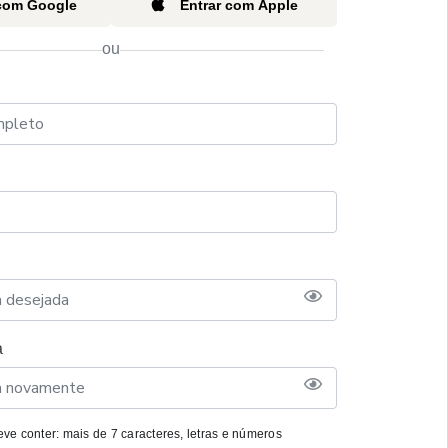
 com Google
Entrar com Apple
ou
a
ve conter: mais de 7 caracteres, letras e números