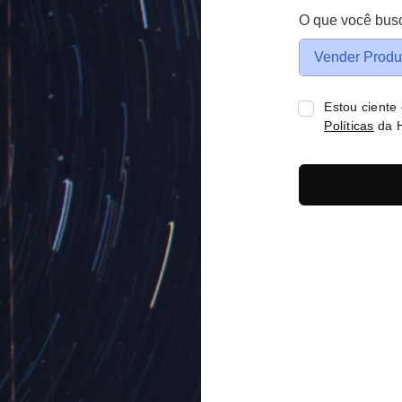
O que você bus
Vender Produ
Estou ciente
Políticas
da H