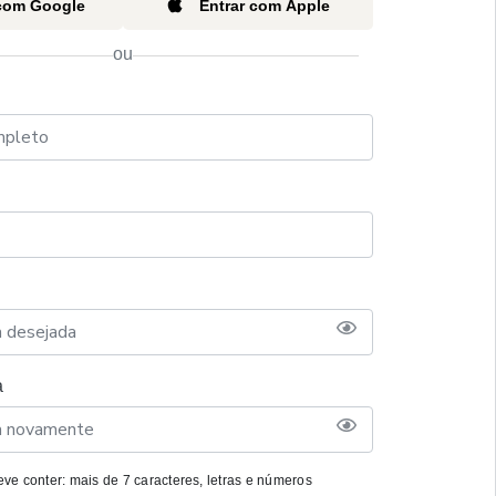
 com Google
Entrar com Apple
ou
a
ve conter: mais de 7 caracteres, letras e números