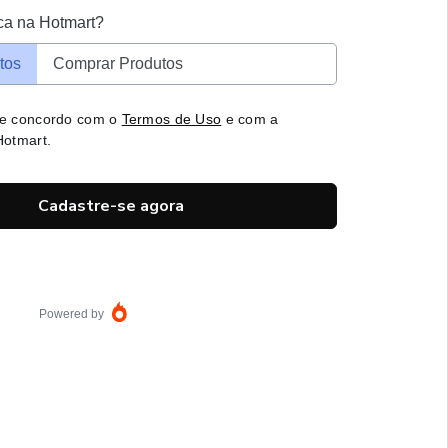
ca na Hotmart?
tos
Comprar Produtos
 e concordo com o
Termos de Uso
e com a
otmart.
Cadastre-se agora
Powered by