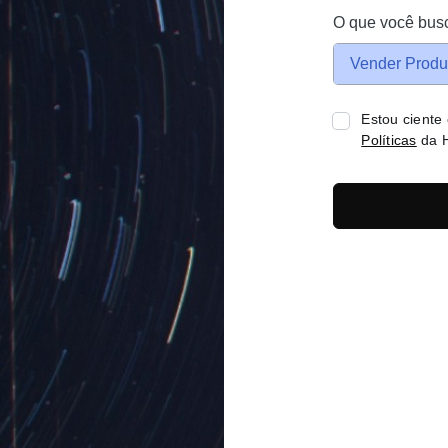
O que você bus
Vender Produ
Estou ciente
Políticas
da H