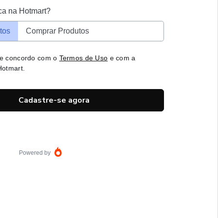
ca na Hotmart?
tos
Comprar Produtos
 e concordo com o
Termos de Uso
e com a
otmart.
Cadastre-se agora
Powered by