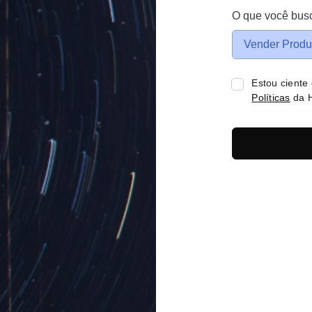
O que você bus
Vender Produ
Estou ciente
Políticas
da H