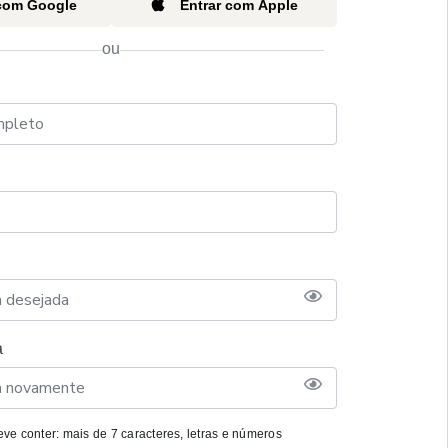
 com Google
Entrar com Apple
ou
a
ve conter: mais de 7 caracteres, letras e números