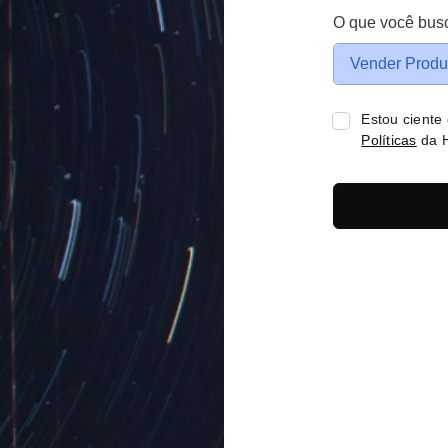
O que você bus
Vender Produ
Estou ciente
Políticas
da H