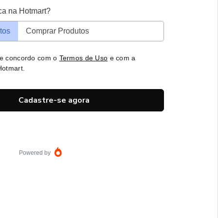
ca na Hotmart?
tos
Comprar Produtos
 e concordo com o
Termos de Uso
e com a
otmart.
Cadastre-se agora
Powered by