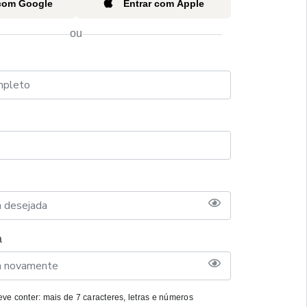
 com Google
Entrar com Apple
ou
a
ve conter: mais de 7 caracteres, letras e números