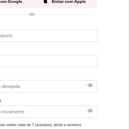
 com Google
Entrar com Apple
ou
a
ve conter: mais de 7 caracteres, letras e números