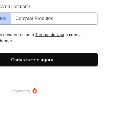
ca na Hotmart?
tos
Comprar Produtos
 e concordo com o
Termos de Uso
e com a
otmart.
Cadastre-se agora
Powered by