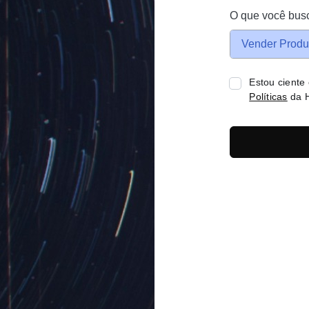
O que você bus
Vender Produ
Estou ciente
Políticas
da H