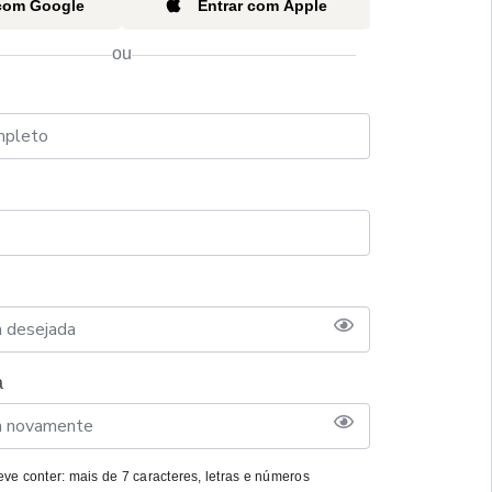
 com Google
Entrar com Apple
ou
a
ve conter: mais de 7 caracteres, letras e números