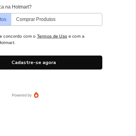
ca na Hotmart?
tos
Comprar Produtos
 e concordo com o
Termos de Uso
e com a
otmart.
Cadastre-se agora
Powered by