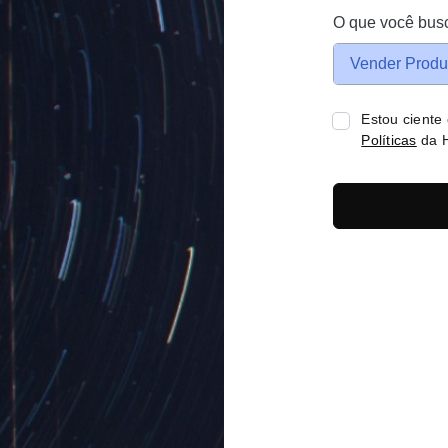
O que você bus
Vender Produ
Estou ciente
Políticas
da H