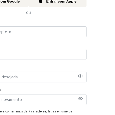
 com Google
Entrar com Apple
ou
a
ve conter: mais de 7 caracteres, letras e números