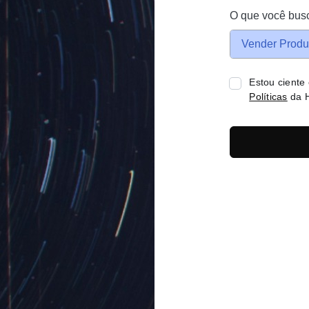
O que você bus
Vender Produ
Estou ciente
Políticas
da H