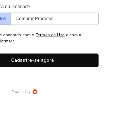
ca na Hotmart?
tos
Comprar Produtos
 e concordo com o
Termos de Uso
e com a
otmart.
Cadastre-se agora
Powered by