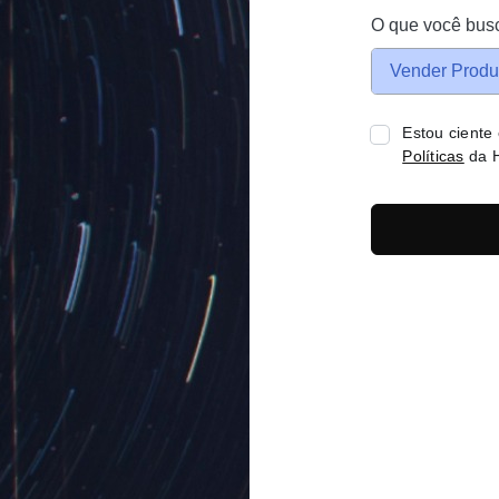
O que você bus
Vender Produ
Estou ciente
Políticas
da H