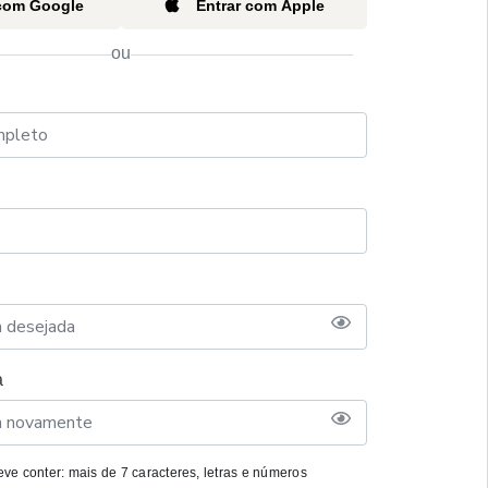
 com Google
Entrar com Apple
ou
a
ve conter: mais de 7 caracteres, letras e números