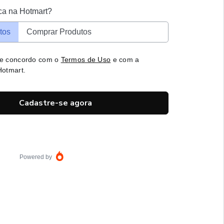
ca na Hotmart?
tos
Comprar Produtos
 e concordo com o
Termos de Uso
e com a
otmart.
Cadastre-se agora
Powered by