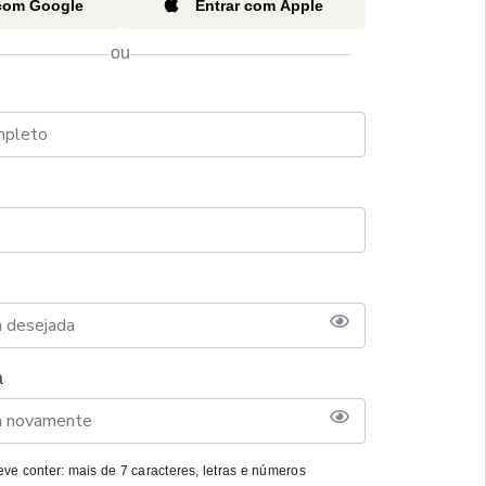
 com Google
Entrar com Apple
ou
a
ve conter: mais de 7 caracteres, letras e números