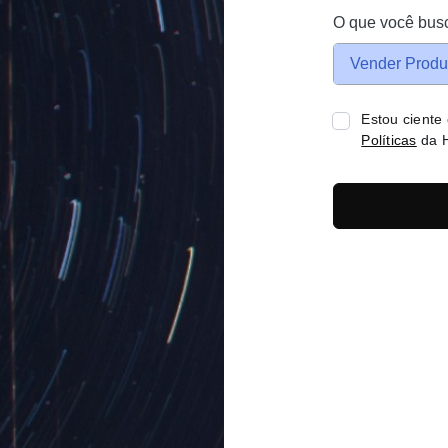
O que você bus
Vender Produ
Estou ciente
Políticas
da H