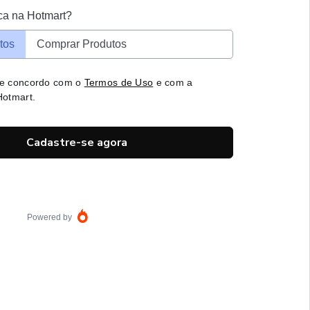
ca na Hotmart?
tos
Comprar Produtos
 e concordo com o
Termos de Uso
e com a
otmart.
Cadastre-se agora
Powered by