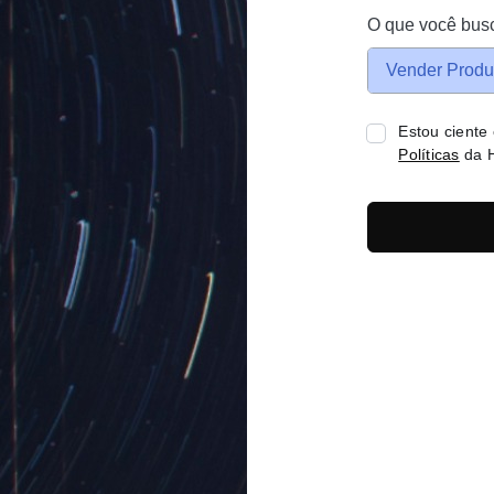
O que você bus
Vender Produ
Estou ciente
Políticas
da H