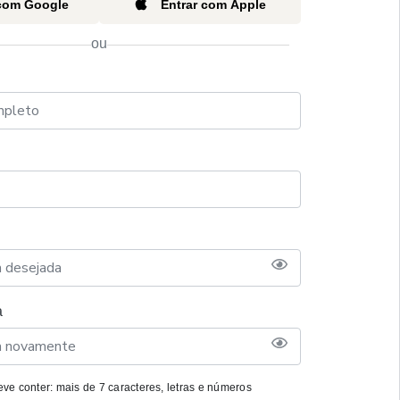
 com Google
Entrar com Apple
ou
a
ve conter: mais de 7 caracteres, letras e números