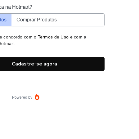
ca na Hotmart?
tos
Comprar Produtos
 e concordo com o
Termos de Uso
e com a
otmart.
Cadastre-se agora
Powered by