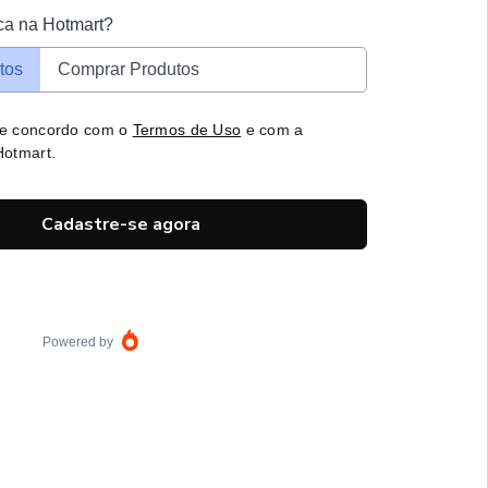
ca na Hotmart?
tos
Comprar Produtos
 e concordo com o
Termos de Uso
e com a
otmart.
Cadastre-se agora
Powered by