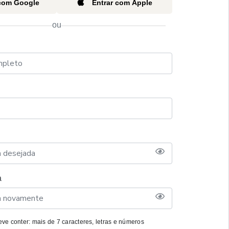
 com Google
Entrar com Apple
ou
a
ve conter: mais de 7 caracteres, letras e números