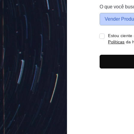
O que você bus
Vender Produ
Estou ciente
Políticas
da H