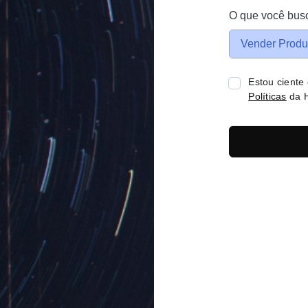
O que você bus
Vender Produ
Estou ciente
Políticas
da H