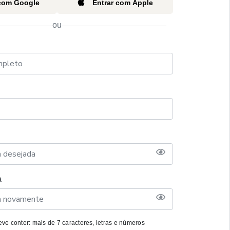
 com Google
Entrar com Apple
ou
a
ve conter: mais de 7 caracteres, letras e números