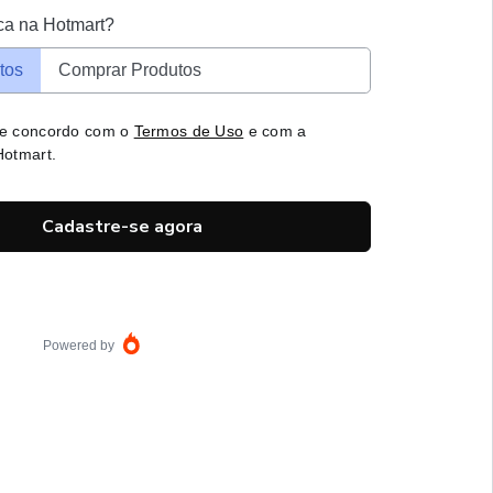
ca na Hotmart?
tos
Comprar Produtos
 e concordo com o
Termos de Uso
e com a
otmart.
Cadastre-se agora
Powered by