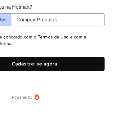
ca na Hotmart?
tos
Comprar Produtos
 e concordo com o
Termos de Uso
e com a
otmart.
Cadastre-se agora
Powered by