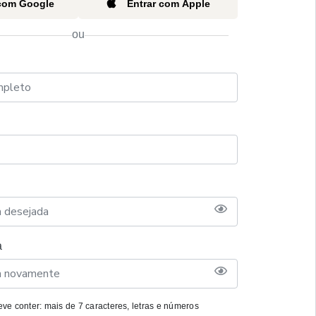
 com Google
Entrar com Apple
ou
a
ve conter: mais de 7 caracteres, letras e números