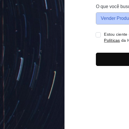
O que você bus
Vender Produ
Estou ciente
Políticas
da H