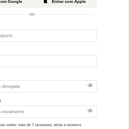
 com Google
Entrar com Apple
ou
a
ve conter: mais de 7 caracteres, letras e números