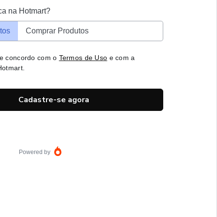
ca na Hotmart?
tos
Comprar Produtos
 e concordo com o
Termos de Uso
e com a
otmart.
Cadastre-se agora
Powered by