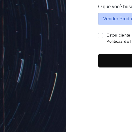
O que você bus
Vender Produ
Estou ciente
Políticas
da H