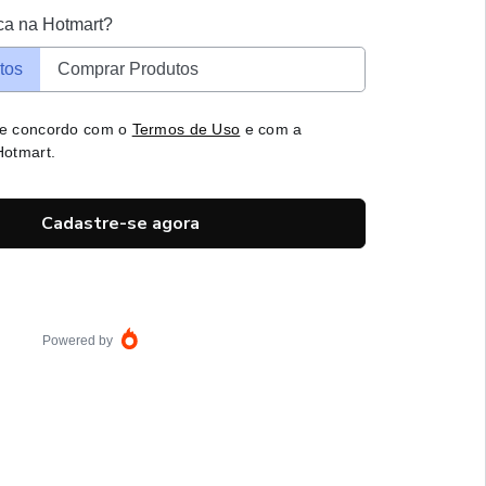
ca na Hotmart?
tos
Comprar Produtos
 e concordo com o
Termos de Uso
e com a
otmart.
Cadastre-se agora
Powered by