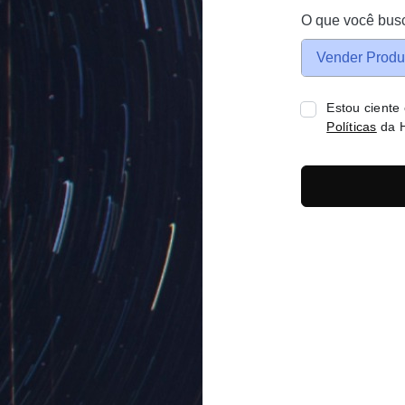
O que você bus
Vender Produ
Estou ciente
Políticas
da H