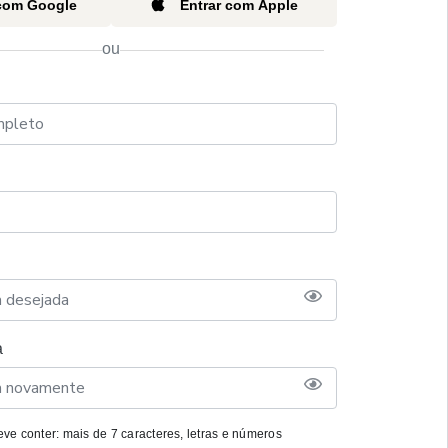
 com Google
Entrar com Apple
ou
a
ve conter: mais de 7 caracteres, letras e números