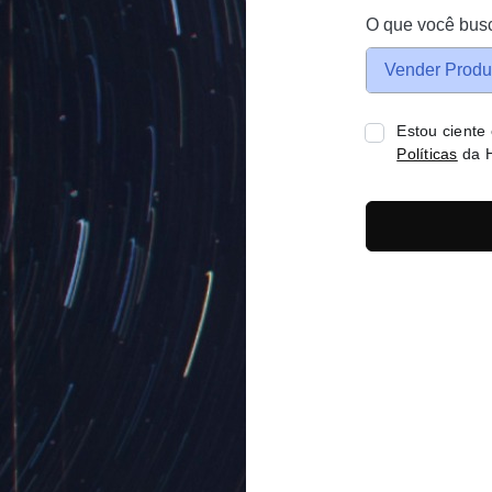
O que você bus
Vender Produ
Estou ciente
Políticas
da H