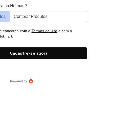
ca na Hotmart?
tos
Comprar Produtos
 e concordo com o
Termos de Uso
e com a
otmart.
Cadastre-se agora
Powered by