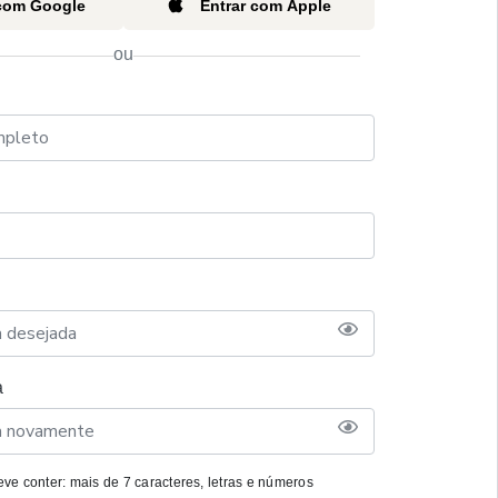
 com Google
Entrar com Apple
ou
a
ve conter: mais de 7 caracteres, letras e números