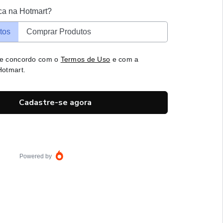
ca na Hotmart?
tos
Comprar Produtos
 e concordo com o
Termos de Uso
e com a
otmart.
Cadastre-se agora
Powered by