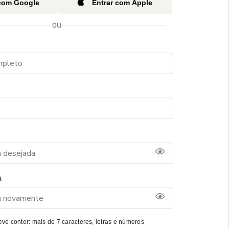
 com Google
Entrar com Apple
ou
a
ve conter: mais de 7 caracteres, letras e números