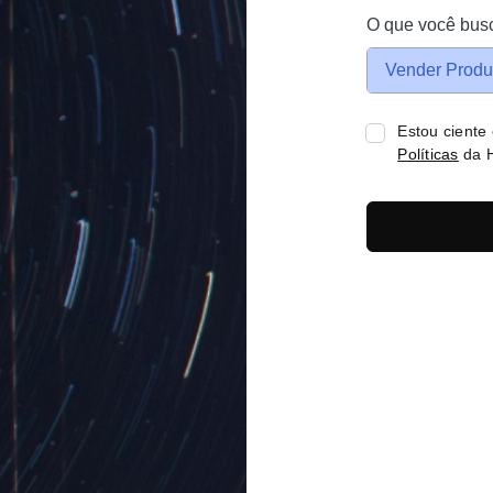
O que você bus
Vender Produ
Estou ciente
Políticas
da H