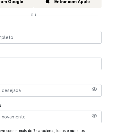
 com Google
Entrar com Apple
ou
a
ve conter: mais de 7 caracteres, letras e números