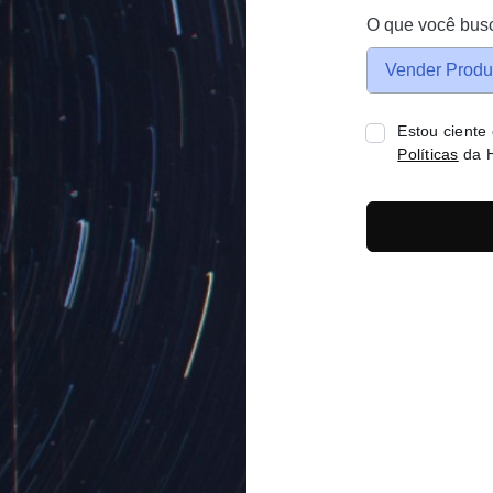
O que você bus
Vender Produ
Estou ciente
Políticas
da H