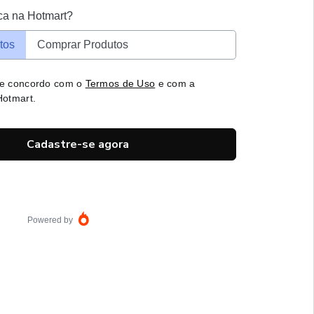
ca na Hotmart?
tos
Comprar Produtos
 e concordo com o
Termos de Uso
e com a
otmart.
Cadastre-se agora
Powered by