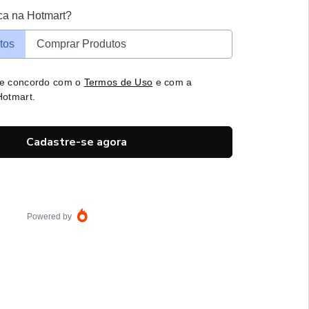
ca na Hotmart?
tos
Comprar Produtos
 e concordo com o
Termos de Uso
e com a
otmart.
Cadastre-se agora
Powered by