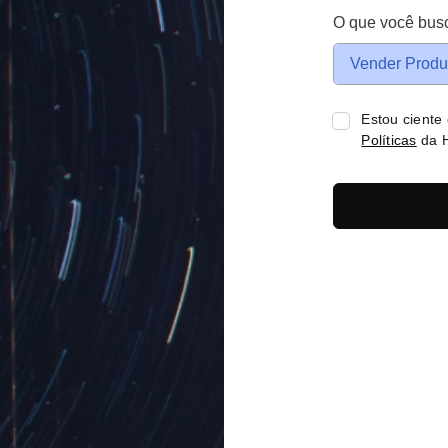
O que você bus
Vender Produ
Estou ciente
Políticas
da H