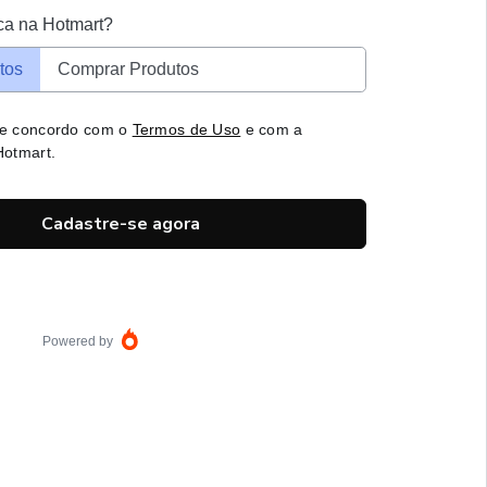
ca na Hotmart?
tos
Comprar Produtos
 e concordo com o
Termos de Uso
e com a
otmart.
Cadastre-se agora
Powered by