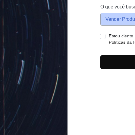
O que você bus
Vender Produ
Estou ciente
Políticas
da H