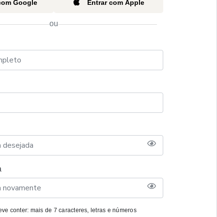
 com Google
Entrar com Apple
ou
a
ve conter: mais de 7 caracteres, letras e números