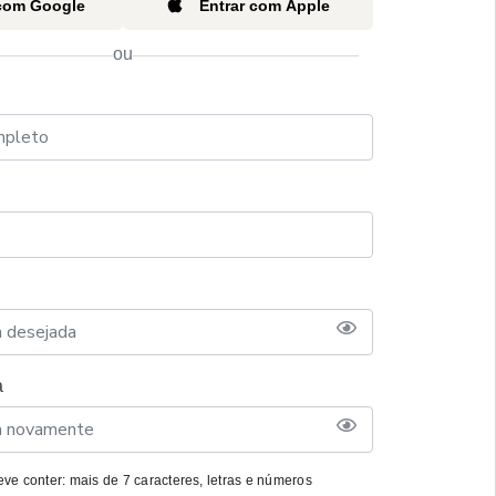
 com Google
Entrar com Apple
ou
a
ve conter: mais de 7 caracteres, letras e números