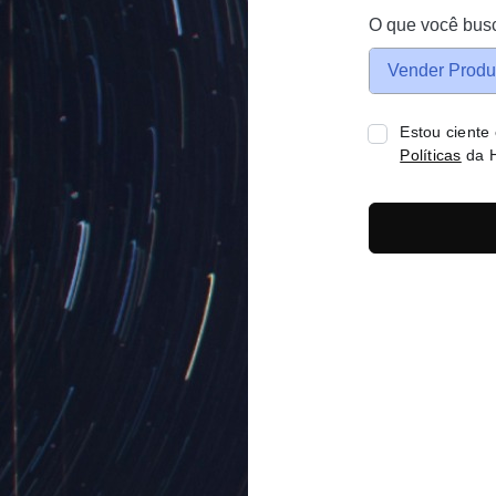
O que você bus
Vender Produ
Estou ciente
Políticas
da H