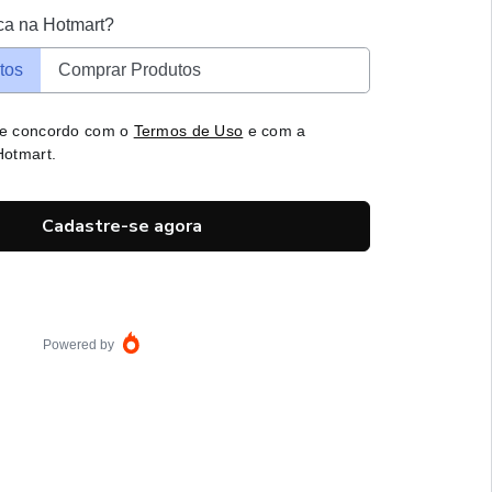
ca na Hotmart?
tos
Comprar Produtos
 e concordo com o
Termos de Uso
e com a
otmart.
Cadastre-se agora
Powered by