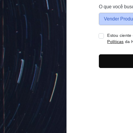
O que você bus
Vender Produ
Estou ciente
Políticas
da H