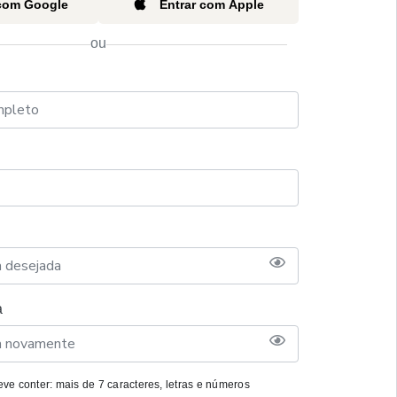
 com Google
Entrar com Apple
ou
a
ve conter: mais de 7 caracteres, letras e números