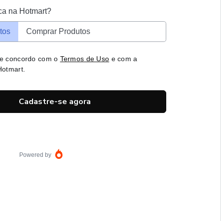
ca na Hotmart?
tos
Comprar Produtos
 e concordo com o
Termos de Uso
e com a
otmart.
Cadastre-se agora
Powered by