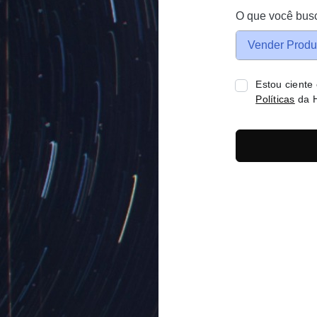
O que você bus
Vender Produ
Estou ciente
Políticas
da H