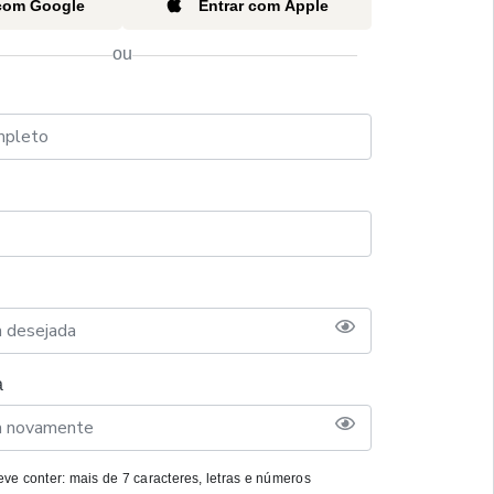
 com Google
Entrar com Apple
ou
a
ve conter: mais de 7 caracteres, letras e números