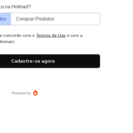
ca na Hotmart?
tos
Comprar Produtos
 e concordo com o
Termos de Uso
e com a
otmart.
Cadastre-se agora
Powered by