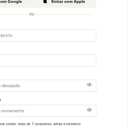
 com Google
Entrar com Apple
ou
a
ve conter: mais de 7 caracteres, letras e números