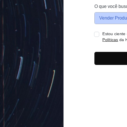
O que você bus
Vender Produ
Estou ciente
Políticas
da H