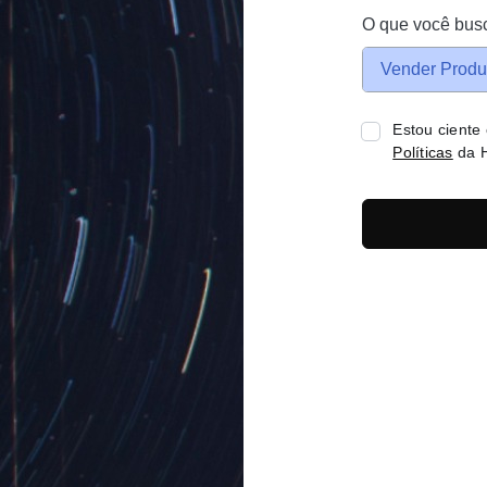
O que você bus
Vender Produ
Estou ciente
Políticas
da H