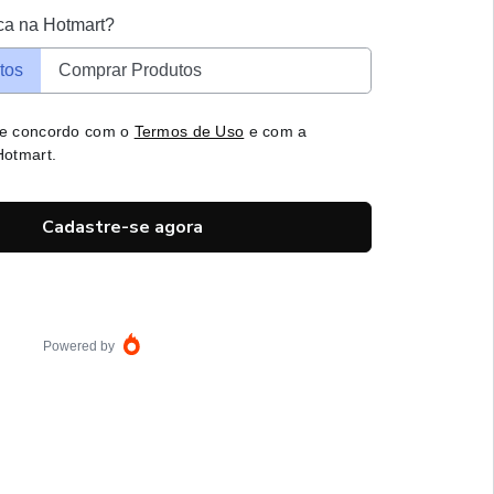
ca na Hotmart?
tos
Comprar Produtos
 e concordo com o
Termos de Uso
e com a
otmart.
Cadastre-se agora
Powered by