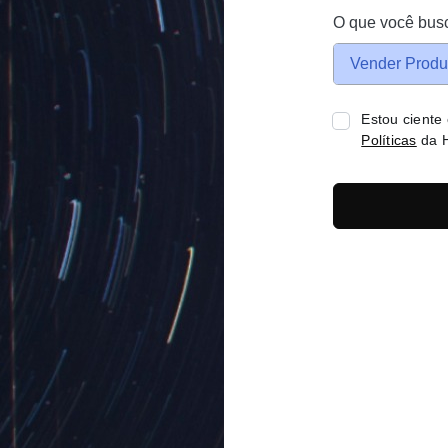
O que você bus
Vender Produ
Estou ciente
Políticas
da H