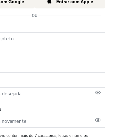
 com Google
Entrar com Apple
ou
a
ve conter: mais de 7 caracteres, letras e números