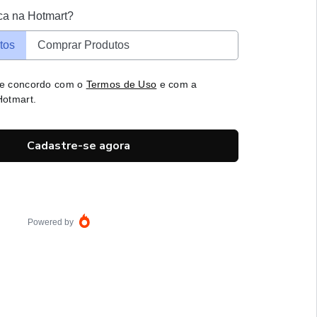
ca na Hotmart?
tos
Comprar Produtos
 e concordo com o
Termos de Uso
e com a
otmart.
Cadastre-se agora
Powered by