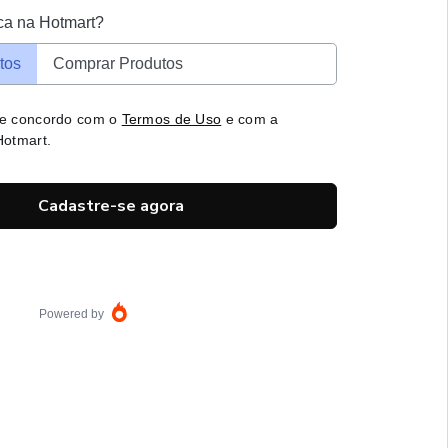
ca na Hotmart?
tos
Comprar Produtos
 e concordo com o
Termos de Uso
e com a
otmart.
Cadastre-se agora
Powered by