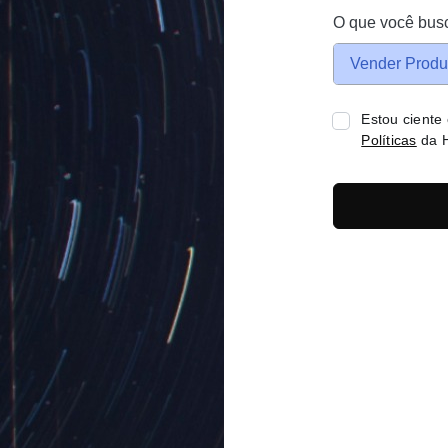
O que você bus
Vender Produ
Estou ciente
Políticas
da H