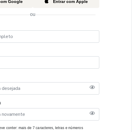
 com Google
Entrar com Apple
ou
a
ve conter: mais de 7 caracteres, letras e números