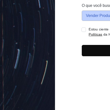
O que você bus
Vender Produ
Estou ciente
Políticas
da H