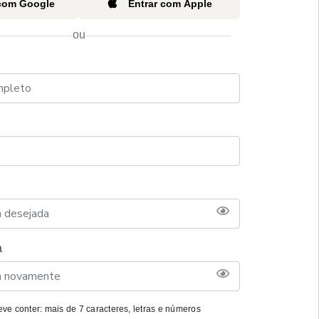
 com Google
Entrar com Apple
ou
a
ve conter: mais de 7 caracteres, letras e números