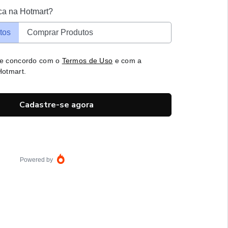
ca na Hotmart?
tos
Comprar Produtos
 e concordo com o
Termos de Uso
e com a
otmart.
Cadastre-se agora
Powered by