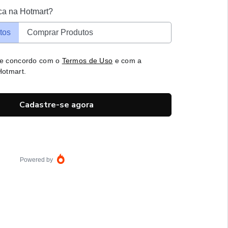
ca na Hotmart?
tos
Comprar Produtos
 e concordo com o
Termos de Uso
e com a
otmart.
Cadastre-se agora
Powered by