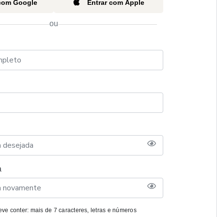
 com Google
Entrar com Apple
ou
a
ve conter: mais de 7 caracteres, letras e números