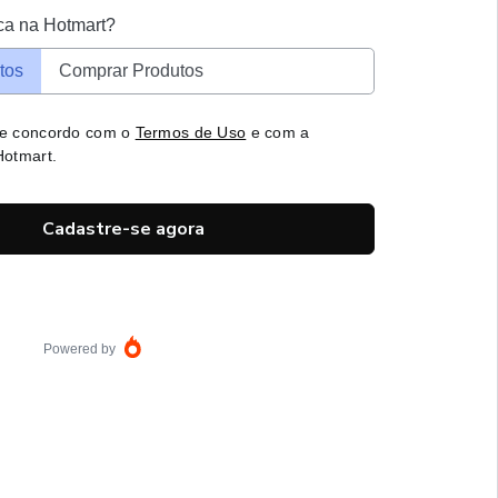
ca na Hotmart?
tos
Comprar Produtos
 e concordo com o
Termos de Uso
e com a
otmart.
Cadastre-se agora
Powered by