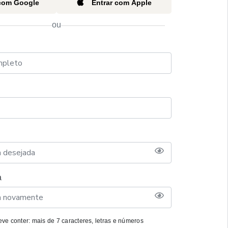
 com Google
Entrar com Apple
ou
a
ve conter: mais de 7 caracteres, letras e números