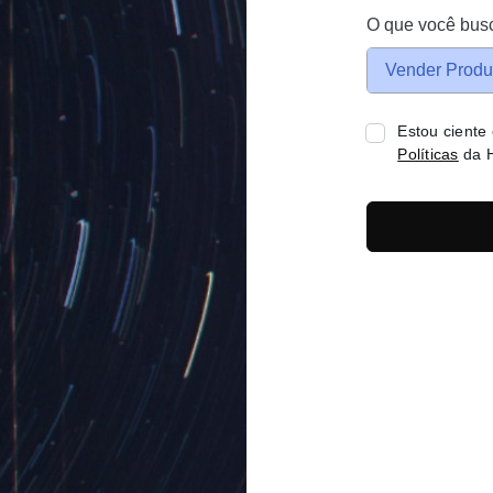
O que você bus
Vender Produ
Estou ciente
Políticas
da H