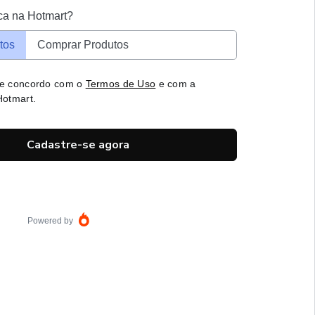
ca na Hotmart?
tos
Comprar Produtos
 e concordo com o
Termos de Uso
e com a
otmart.
Cadastre-se agora
Powered by