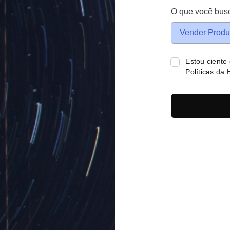
O que você bus
Vender Produ
Estou ciente
Políticas
da H