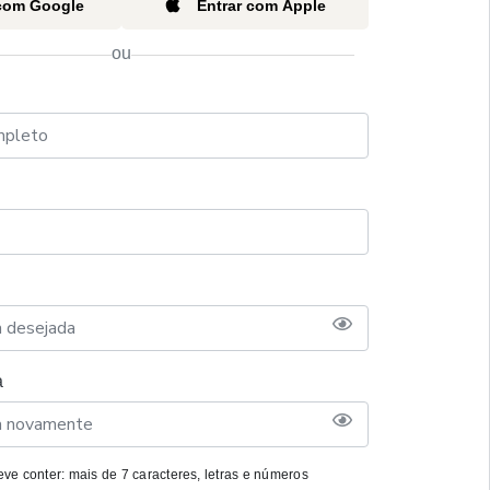
 com Google
Entrar com Apple
ou
a
ve conter: mais de 7 caracteres, letras e números