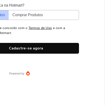
ca na Hotmart?
tos
Comprar Produtos
 e concordo com o
Termos de Uso
e com a
otmart.
Cadastre-se agora
Powered by