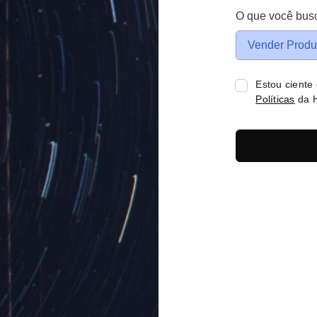
O que você bus
Vender Produ
Estou ciente
Políticas
da H