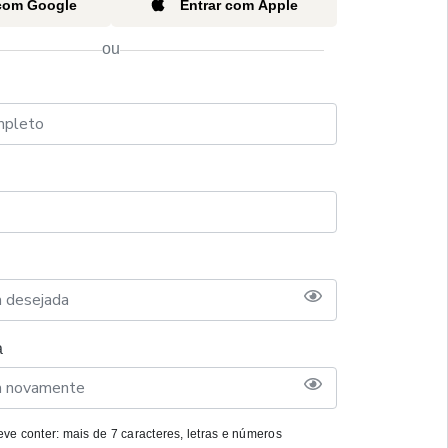
 com Google
Entrar com Apple
ou
a
ve conter: mais de 7 caracteres, letras e números