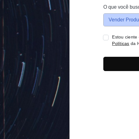
O que você bus
Vender Produ
Estou ciente
Políticas
da H