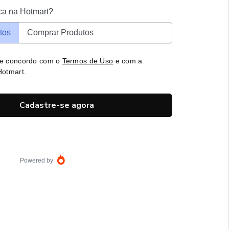
ca na Hotmart?
tos
Comprar Produtos
 e concordo com o
Termos de Uso
e com a
otmart.
Cadastre-se agora
Powered by