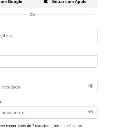
 com Google
Entrar com Apple
ou
a
ve conter: mais de 7 caracteres, letras e números