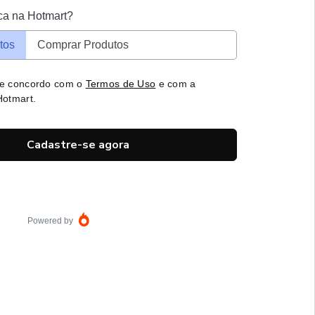
ca na Hotmart?
tos
Comprar Produtos
 e concordo com o
Termos de Uso
e com a
otmart.
Cadastre-se agora
Powered by