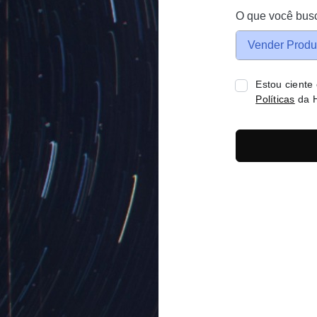
O que você bus
Vender Produ
Estou ciente
Políticas
da H