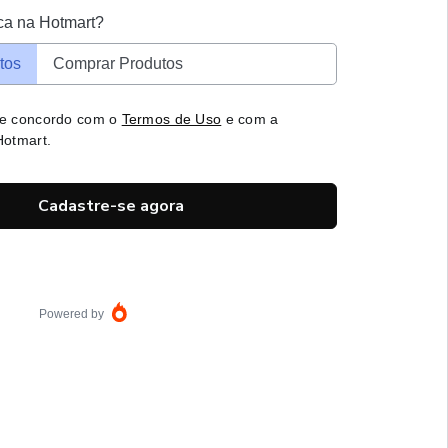
ca na Hotmart?
tos
Comprar Produtos
 e concordo com o
Termos de Uso
e com a
otmart.
Cadastre-se agora
Powered by