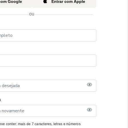
 com Google
Entrar com Apple
ou
a
ve conter: mais de 7 caracteres, letras e números