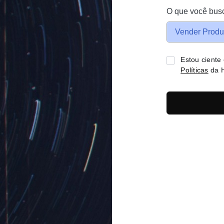
O que você bus
Vender Produ
Estou ciente
Políticas
da H