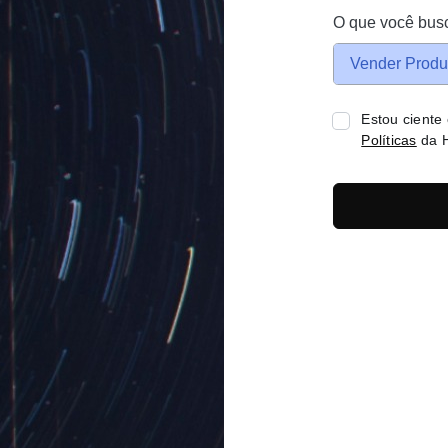
O que você bus
Vender Produ
Estou ciente
Políticas
da H