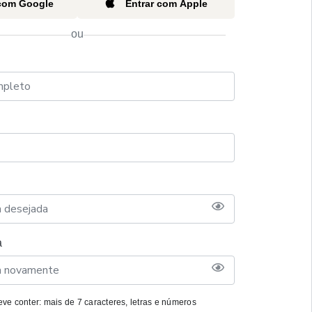
 com Google
Entrar com Apple
ou
a
ve conter: mais de 7 caracteres, letras e números