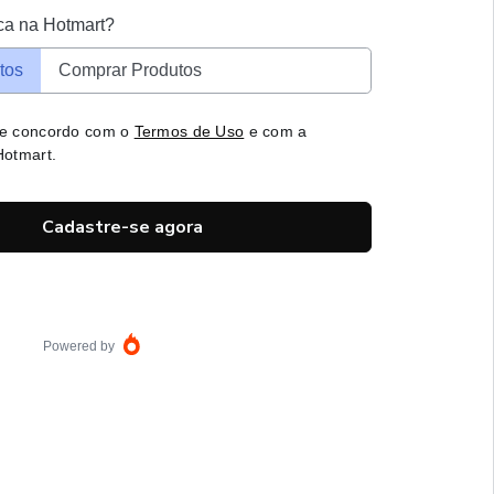
ca na Hotmart?
tos
Comprar Produtos
 e concordo com o
Termos de Uso
e com a
otmart.
Cadastre-se agora
Powered by