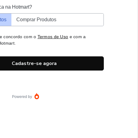
ca na Hotmart?
tos
Comprar Produtos
 e concordo com o
Termos de Uso
e com a
otmart.
Cadastre-se agora
Powered by