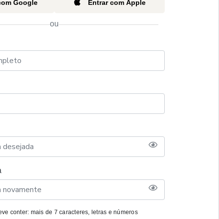
 com Google
Entrar com Apple
ou
a
ve conter: mais de 7 caracteres, letras e números