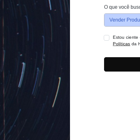
O que você bus
Vender Produ
Estou ciente
Políticas
da H