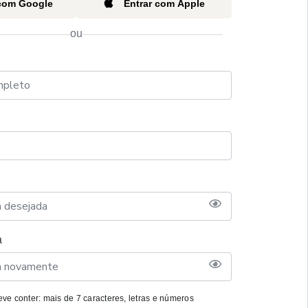
 com Google
Entrar com Apple
ou
a
ve conter: mais de 7 caracteres, letras e números