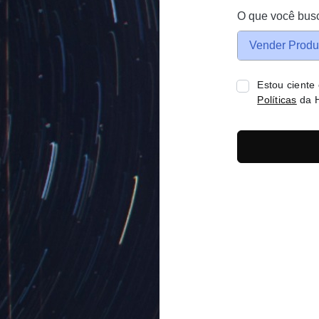
O que você bus
Vender Produ
Estou ciente
Políticas
da H