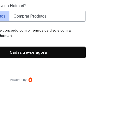
ca na Hotmart?
tos
Comprar Produtos
 e concordo com o
Termos de Uso
e com a
otmart.
Cadastre-se agora
Powered by