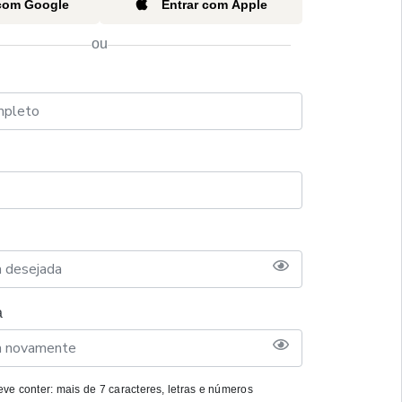
 com Google
Entrar com Apple
ou
a
ve conter: mais de 7 caracteres, letras e números