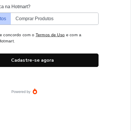
ca na Hotmart?
tos
Comprar Produtos
 e concordo com o
Termos de Uso
e com a
otmart.
Cadastre-se agora
Powered by