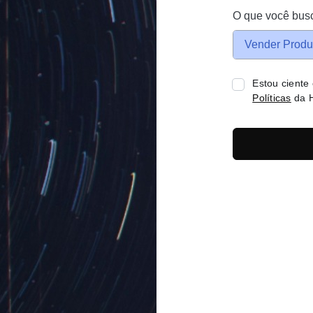
O que você bus
Vender Produ
Estou ciente
Políticas
da H