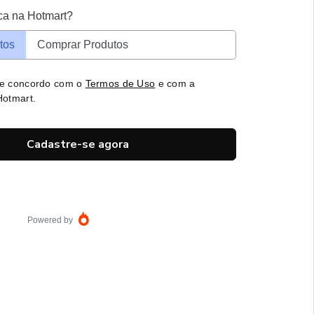
ca na Hotmart?
tos
Comprar Produtos
 e concordo com o
Termos de Uso
e com a
otmart.
Cadastre-se agora
Powered by