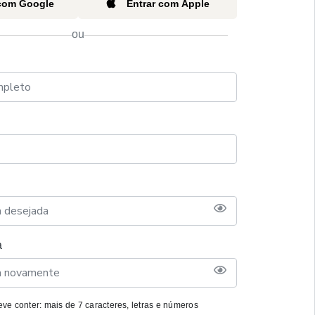
 com Google
Entrar com Apple
ou
a
ve conter: mais de 7 caracteres, letras e números