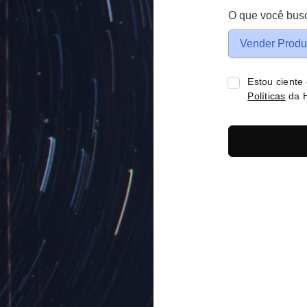
O que você bus
Vender Produ
Estou ciente
Políticas
da H